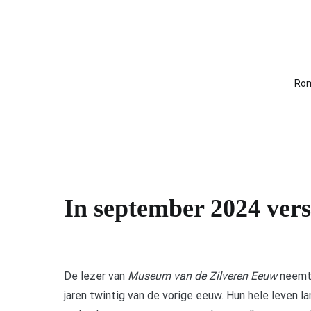
Naar
de
inhoud
springen
Rom
In september 2024 ver
De lezer van
Museum van de Zilveren Eeuw
neemt 
jaren twintig van de vorige eeuw. Hun hele leven l