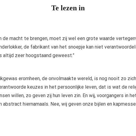
Te lezen in
an de macht te brengen, moet zij wel een grote waarde vertegen
derlokker, de fabrikant van het snoepje kan niet verantwoordel
s altijd zeer hoogstaand geweest.”
truikgewas eromheen, de onvolmaakte wereld, is nog nooit zo zi
antwoorde keuzes in het persoonlijke leven, dat is wat de relig
sen willen, zo geven zij hun leven zin. En wij, voorgangers in he
abstract hiernamaals. Nee, wij geven onze bijlen en kapmessen 